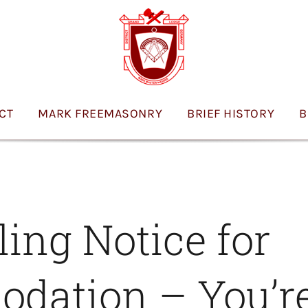
ICT
MARK FREEMASONRY
BRIEF HISTORY
B
ling Notice for
ation – You’re