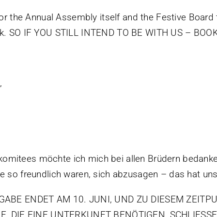
for the Annual Assembly itself and the Festive Board t
eek. SO IF YOU STILL INTEND TO BE WITH US – BOO
,
omitees möchte ich mich bei allen Brüdern bedanke
e so freundlich waren, sich abzusagen – das hat uns d
BE ENDET AM 10. JUNI, UND ZU DIESEM ZEITP
 DIE EINE UNTERKUNFT BENÖTIGEN, SCHLIESSEN