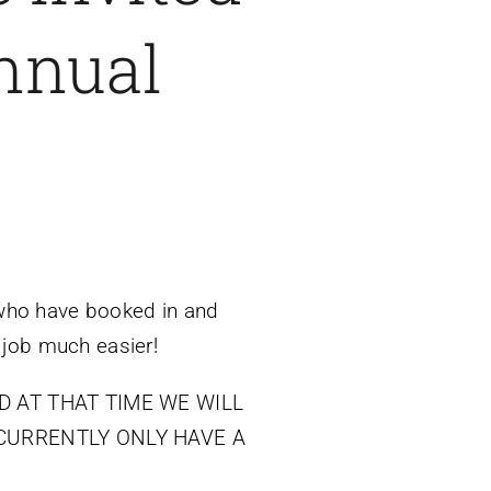
nnual
n who have booked in and
 job much easier!
 AT THAT TIME WE WILL
CURRENTLY ONLY HAVE A