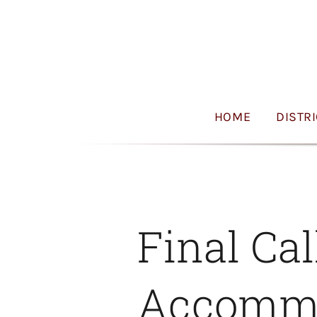
Skip
to
content
HOME
DISTR
Final Cal
Accommod