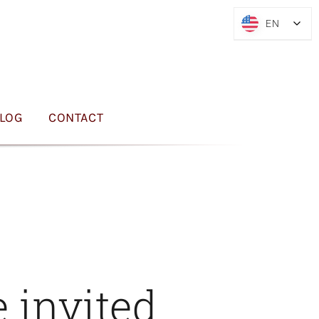
EN
EN
LOG
CONTACT
 invited